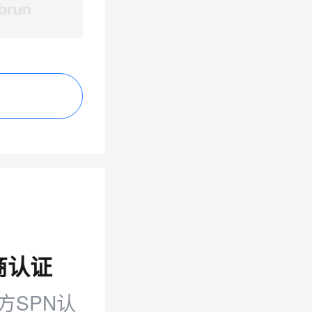
商认证
方SPN认