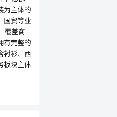
装为主体的
、国贸等业
牌，覆盖商
拥有完整的
含衬衫、西
务板块主体