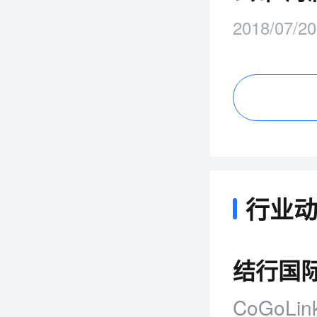
一
2018/07/20
行业
结行国际
CoGoL