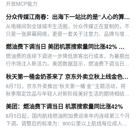
开放MCP能力
分众传媒江南春：出海下一站比的是“人心的算法”
从电梯间到全球城市生活圈，分众传媒正在复制的，不
只是一张屏幕网络，更是一套关于注意力、品牌与增长
的经营逻辑。
燃油费下调当日 美团机票搜索量同比涨42% 京沪航线最热
燃油费的连续下调进一步降低旅客出行成本，为暑期出
行市场注入新活力。美团数据显示，燃油费下调当日，
机票搜索量同比增长42%。其中，北京、广州、成都、
秋天第一桶金奶茶来了 京东外卖立秋上线金色饮品专区 把好运装进奶茶杯
深圳、上海等地市民游客出行热度最高。
8月7日，京东外卖推出“秋天第一桶‘金’”主题活动，将
秋季限定饮品与年轻人对新阶段美好生活的期待相结
合，带来一系列金色饮品选择。
美团：燃油费下调当日 机票搜索量同比涨42%
8月5日起，国内航线燃油附加费迎来年内连续第三个月
下调。调整后的标准为：800公里以上航线每位成人旅
客收取70元，800公里（含）以下航线每位成人旅客收