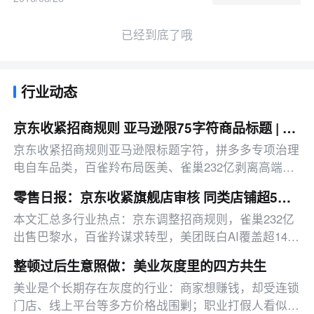
已经到底了哦
行业动态
京东收紧招商规则 亚马逊限75字符商品标题 | 邦小白日报
京东收紧招商规则亚马逊限标题字符，拼多多专项治理
电自车品类，百雀羚布局医美、雀巢232亿剥离高端水
业务，跨境、AI等领域也有多项新动态。
零售日报：京东收紧旗舰店审核 同类店铺超5家提高保证金门槛
本文汇总多行业热点：京东调整招商规则，雀巢232亿
出售巴黎水，百雀羚谋求转型，美团既白AI覆盖超14万
酒店商家，小红书Redshop正式上线。
整顿过后生意照做：美业灰度里的四方共生
美业是个长期存在灰度的行业：商家想赚钱，却受连锁
门店、线上平台等多方价格战围剿；职业打假人看似正