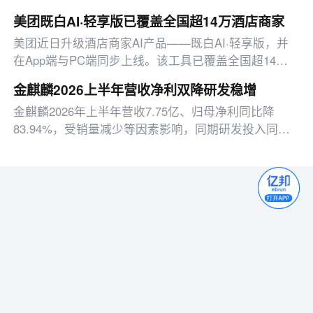
义，实则存在敲诈勒索的嫌疑；正规服务供不应求，消
美团既白AI·轻享版已覆盖全国超14万酒店商家
费者选择在美容院找“平替”。
美团近日升级酒店商家AI产品——既白AI·轻享版，并
在App端与PC端同步上线。该工具已覆盖全国超14万
酒店商家，重点面向中小酒店经营者，为其免费提供数
金麒麟2026上半年营收净利双降研发稳增
据播报、经营诊断、热点资讯、操作提效等场景
金麒麟2026年上半年营收7.75亿、归母净利同比降
83.94%，受销量减少等因素影响，同期研发投入同比
增5.24%，现金流逆势增长。