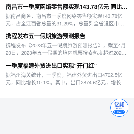
51.1%，较上月微升0.3个百分点，连续5个月保持在荣
南昌市一季度网络零售额实现143.78亿元 同比增长23.97%
枯线以上。分析认为，随着国内经济企稳回升
据南昌商务，南昌市一季度网络零售额实现143.78亿
元，占全江西省总量的31.29%，总量列全省设区市第
一，同比增长23.97%，高于全省增速8.64个百分点。
携程发布五一假期旅游预测报告
从消费商品类型来看
携程发布《2023年五一假期旅游预测报告》，截至4月
20日，2023年五一假期的境内机票搜索热度超过2022
年同期290%以上，恢复至2019年同期110%
一季度福建外贸进出口实现“开门红”
据福州海关统计，一季度，福建外贸进出口4792.5亿
元，同比增长10.1%。其中，出口2874.6亿元，增长
9.6%；进口1917.9亿元，增长10.8%