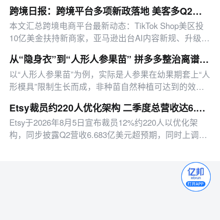
直营旗舰店的中国影像品牌。
跨境日报：跨境平台多项新政落地 美客多Q2营收同比增50%
本文汇总跨境电商平台最新动态：TikTok Shop美区投
10亿美金扶持新商家，亚马逊出台AI内容新规、升级卖
家工具、推出配送优惠，多平台二季度业绩亮眼。
从“隐身衣”到“人形人参果苗” 拼多多整治离谱商品宣传
以“人形人参果苗”为例，实际是人参果在幼果期套上“人
形模具”限制生长而成，非种苗自然种植可达到的效
果。
Etsy裁员约220人优化架构 二季度总营收达6.683亿美元
Etsy于2026年8月5日宣布裁员12%约220人以优化架
构，同步披露Q2营收6.683亿美元超预期，同时上调全
年交易额增长指引。