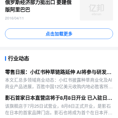
俄罗斯经济部力挺出口 要建俄
版阿里巴巴
2016/04/11
点击加载更多
行业动态
零售日报：小红书种草链路延伸 AI将参与研发投放决策
本文汇总多领域商业动态：小红书披露种草商业化及AI
商业产品进展，百胜中国12亿美元收购内地必胜客所有
权，拉卡拉上半年净利同比增191.67%，另有影石拓
影石首家日本直营店将于8月8日开业 已入驻日本约1500家线下零售渠道
店、咖啡机器人赛道布局、微信功能更新、快手818活
该旗舰店于7月25日试营业，8月8日正式开业，是影石
动启动等消息。
在日本的首家品牌门店。影石也将成为首个在日本开设