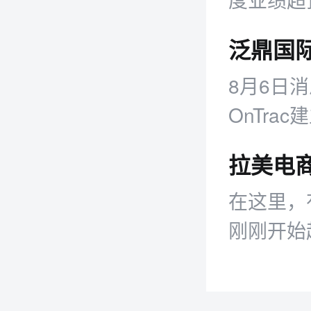
新业务布
8月6日
OnTr
业务，旨
障。
在这里，
刚刚开始
紧，新的