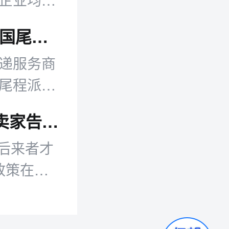
泛鼎国际与OnTrac达成战略合作 深化美国尾程派送能力
快递服务商
场尾程派送
流履约保
拉美电商进入新赛点：平台“七雄争霸” 卖家告别“快钱”时代
后来者才
政策在收