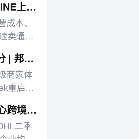
从找货到发货 一套流程全自动：SHOPLINE上新DSers 解锁跨境Dropshipping新玩法
营成本、
入速卖通
菜鸟推出全球三日达 抖音升级商家体验分 | 邦小白日报
级商家体
ek重启50
跨境日报：菜鸟启动全球三日达 15条核心跨境线路实现72小时门到门
DHL二季
技企业均有