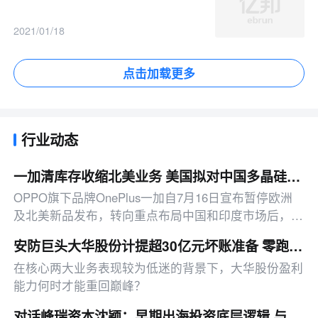
2021/01/18
点击加载更多
行业动态
一加清库存收缩北美业务 美国拟对中国多晶硅供应链加征超50%关税
OPPO旗下品牌OnePlus一加自7月16日宣布暂停欧洲
及北美新品发布，转向重点布局中国和印度市场后，8
月5日有外媒确认，其美国官网一加15/15R产品已显示
安防巨头大华股份计提超30亿元坏账准备 零跑汽车创始人减持公司数亿元股权
缺货，平板电脑与智能手表产品全部下架
在核心两大业务表现较为低迷的背景下，大华股份盈利
能力何时才能重回巅峰？
对话峰瑞资本沈颖：早期出海投资底层逻辑 与下一代全球化品牌画像