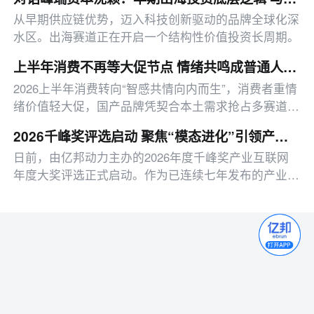
从早期供应链优势，迈入科技创新驱动的品牌全球化深
水区。出海赛道正在开启一个结构性价值投资长周期。
上半年消费不再等大促节点 情绪共鸣成普通人下单核心动因
2026上半年消费转向“智感共情向内而生”，消费者重情
绪价值轻大促，国产品牌凭契合本土需求抢占多赛道头
部，AI陪伴等赛道仍存增长空间。
2026千峰奖评选启动 聚焦“模态进化”引领产业互联网新浪潮
日前，由亿邦动力主办的2026年度千峰奖产业互联网
年度大奖评选正式启动。作为已连续七年发布的产业互
联网领域权威奖项，千峰奖始终秉持第三方公正立场，
致力于发掘和表彰引领产业变革的标杆企业