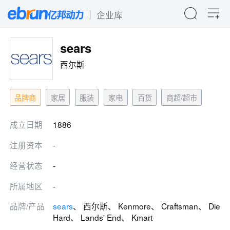
企业库
sears
西尔斯
品牌商
家居
服装
家电
百货
商超/超市
成立日期
1886
注册资本
-
经营状态
-
所属地区
-
品牌/产品
sears
、 西尔斯、 Kenmore、 Craftsman、 Die
Hard、 Lands' End、 Kmart