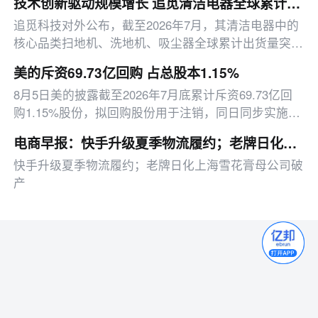
技术创新驱动规模增长 追觅清洁电器全球累计出货量破4000万台
追觅科技对外公布，截至2026年7月，其清洁电器中的
核心品类扫地机、洗地机、吸尘器全球累计出货量突破
了4000万台。立足全球市场，追觅的产品已覆盖了超
美的斥资69.73亿回购 占总股本1.15%
120个国家和地区
8月5日美的披露截至2026年7月底累计斥资69.73亿回
购1.15%股份，拟回购股份用于注销，同日同步实施股
权激励行权及新股发行。
电商早报：快手升级夏季物流履约；老牌日化上海雪花膏母公司破产
快手升级夏季物流履约；老牌日化上海雪花膏母公司破
产