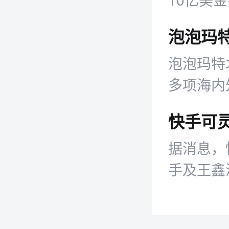
家工具、
泡泡玛特
泡泡玛特
多项海内
务营收均
快手可
据消息，
手及王鑫
资料显示
港中文大