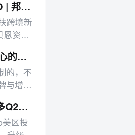
TikTok美区投10亿扶新商 宇树600亿IPO | 邦小白日报
亿扶跨境新
贝恩资本
新动态等。
分众传媒江南春：出海下一站比的是“人心的算法”
制的，不
牌与增长
跨境日报：跨境平台多项新政落地 美客多Q2营收同比增50%
op美区投
规、升级卖