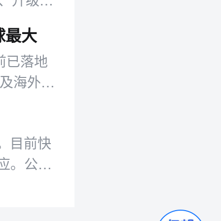
眼。
球最大
前已落地
类及海外业
。
。目前快
应。公开
毕业于香