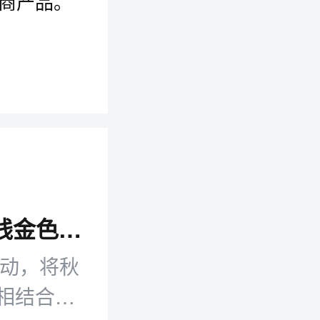
电商产品。
。
秋天第一桶金奶茶来了 京东外卖立秋上线金色饮品专区 把好运装进奶茶杯
活动，将秋
相结合，