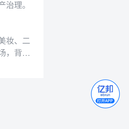
产治理。
美妆、二
场，背后
早已改