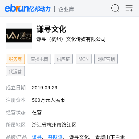
企业库
谦寻文化
谦寻（杭州）文化传媒有限公司
MCN
服务商
直播电商
供应链
网红营销
代运营
成立日期
2019-09-29
注册资本
500万元人民币
经营状态
在营
所属地区
浙江省杭州市滨江区
品牌/产品
谦寻
、
锋味派
、 谦寻文化、 青城山下白素