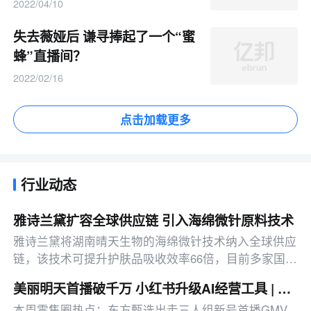
2022/04/10
失去薇娅后 谦寻捧起了一个“蜜
蜂”直播间？
2022/02/16
点击加载更多
行业动态
雅诗兰黛扩容全球供应链 引入海绵微针原料技术
雅诗兰黛将湖南晴天生物的海绵微针技术纳入全球供应
链，该技术可提升护肤品吸收效率66倍，目前多家国际
美妆品牌均已引入该技术。
美丽明天首播破千万 小红书升级AI经营工具 | 邦小白零售周报
本周零售圈热点：东方甄选出走三人组新号首播GMV