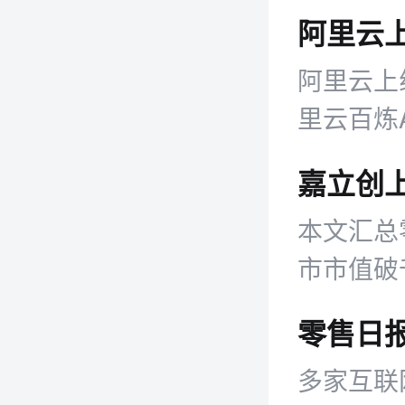
阿里云上
阿里云上线
里云百炼A
Qoder、
Agen
本文汇总
程。
市市值破
利试水店
多家互联