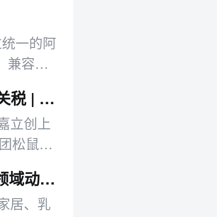
过统一的阿
务，兼容
Coding
嘉立创上市市值破千亿 美25州叫停进口关税 | 邦小白日报
费管理流
嘉立创上
美团松鼠便
零售日报：多平台新动向 电商本地生活领域动作集中释放
家居、乳