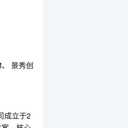
OM、 景秀创
司成立于2
方案，核心