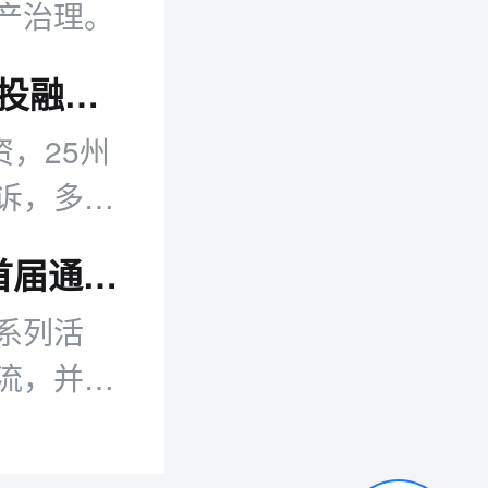
产治理。
跨境日报：8月跨境电商及科技产业核心投融资政策动态汇总
，25州
诉，多家
荣膺理事单位 | 三横科技受邀出席2026首届通信产业供应链大会
系列活
流，并在