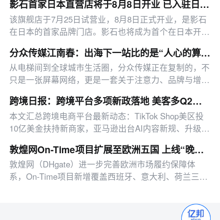
影石首家日本直营店将于8月8日开业 已入驻日本约1500家线下零售渠道
该旗舰店于7月25日试营业，8月8日正式开业，是影石
在日本的首家品牌门店。影石也将成为首个在日本开设
直营旗舰店的中国影像品牌。
分众传媒江南春：出海下一站比的是“人心的算法”
从电梯间到全球城市生活圈，分众传媒正在复制的，不
只是一张屏幕网络，更是一套关于注意力、品牌与增长
的经营逻辑。
跨境日报：跨境平台多项新政落地 美客多Q2营收同比增50%
本文汇总跨境电商平台最新动态：TikTok Shop美区投
10亿美金扶持新商家，亚马逊出台AI内容新规、升级卖
家工具、推出配送优惠，多平台二季度业绩亮眼。
敦煌网On-Time项目扩展至欧洲五国 上线“晚必赔”时效保障
敦煌网（DHgate）进一步完善欧洲市场履约保障体
系，On-Time项目新增覆盖西班牙、意大利、荷兰三
国，并同步推出“晚必赔”保障服务。符合条件的卖家可
通过后台一键绑定参与