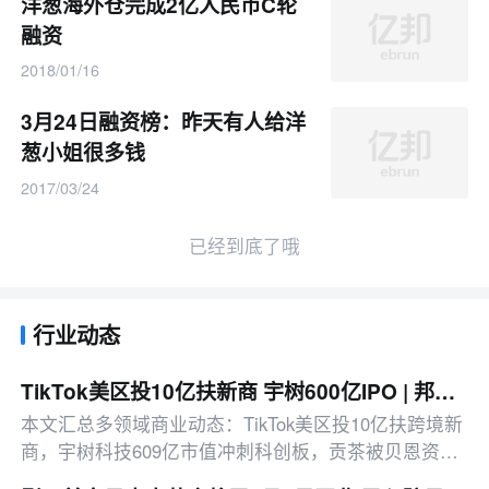
洋葱海外仓完成2亿人民币C轮
融资
2018/01/16
3月24日融资榜：昨天有人给洋
葱小姐很多钱
2017/03/24
已经到底了哦
行业动态
TikTok美区投10亿扶新商 宇树600亿IPO | 邦小白日报
本文汇总多领域商业动态：TikTok美区投10亿扶跨境新
商，宇树科技609亿市值冲刺科创板，贡茶被贝恩资本
以42.9亿元收购，另有平台治理、消费赛道新动态等。