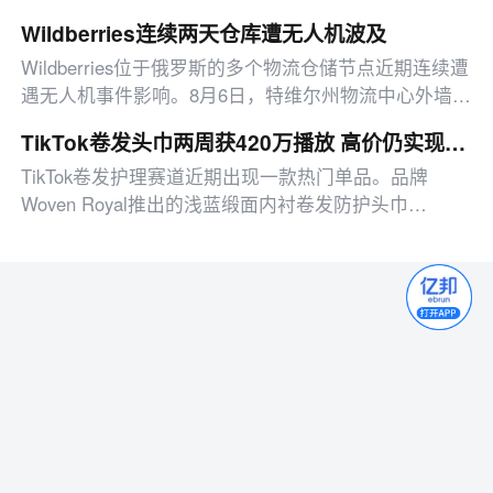
（ITRR）产生的逆向运费人工索赔
Wildberries连续两天仓库遭无人机波及
Wildberries位于俄罗斯的多个物流仓储节点近期连续遭
遇无人机事件影响。8月6日，特维尔州物流中心外墙因
无人机残骸波及出现轻微受损；8月7日，叶卡捷琳堡仓
TikTok卷发头巾两周获420万播放 高价仍实现断货
库屋顶落入3架无人机，引发多处火情
TikTok卷发护理赛道近期出现一款热门单品。品牌
Woven Royal推出的浅蓝缎面内衬卷发防护头巾
Afrona，凭借7月17日海边度假场景短视频，两周内获
得420万播放量，评论区大量用户询问产品信息。随后