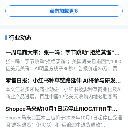
点击加载更多
行业动态
一周电商大事：张一鸣：字节跳动“拒绝蒸馏”；美国海关已退回约1000亿美元关税
张一鸣：字节跳动“拒绝蒸馏”；美国海关已退回约1000
亿美元关税；AI明星方桃子60秒广告报价超25万；贾国
龙推新品牌天边羊多
零售日报：小红书种草链路延伸 AI将参与研发投放决策
本文汇总多领域商业动态：小红书披露种草商业化及AI
商业产品进展，百胜中国12亿美元收购内地必胜客所有
权，拉卡拉上半年净利同比增191.67%，另有影石拓
Shopee马来站10月1日起停止RIOC/ITRR手动索赔
店、咖啡机器人赛道布局、微信功能更新、快手818活
Shopee马来西亚本土店将于2026年10月1日起停止受理
动启动等消息。
因“原状退货”（RIOC）和“运输途中退货退款”