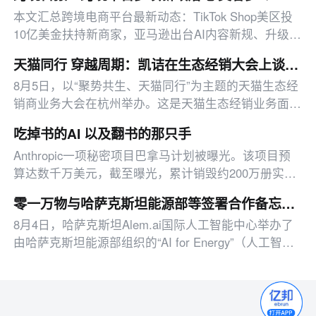
本文汇总跨境电商平台最新动态：TikTok Shop美区投
10亿美金扶持新商家，亚马逊出台AI内容新规、升级卖
家工具、推出配送优惠，多平台二季度业绩亮眼。
天猫同行 穿越周期：凯诘在生态经销大会上谈AI时代的进化
8月5日，以“聚势共生、天猫同行”为主题的天猫生态经
销商业务大会在杭州举办。这是天猫生态经销业务面向
经销商群体的一次系统亮相，也是天猫与生态经销商之
吃掉书的AI 以及翻书的那只手
间一次更深入的交流。
Anthropic一项秘密项目巴拿马计划被曝光。该项目预
算达数千万美元，截至曝光，累计销毁约200万册实体
书。
零一万物与哈萨克斯坦能源部等签署合作备忘录 以AI智能体推动能源数智化｜FM 01.AI
8月4日，哈萨克斯坦Alem.ai国际人工智能中心举办了
由哈萨克斯坦能源部组织的“AI for Energy”（人工智能
助力能源）行业培训研讨会，聚焦人工智能技术在燃料
与能源综合体中的实际应用。