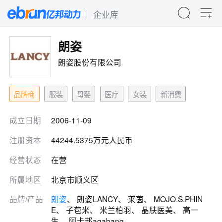
企业库
朗姿
朗姿股份有限公司
品牌商
服装
母婴
医疗
女装
新消费
成立日期
2006-11-09
注册资本
44244.5375万元人民币
经营状态
在营
所属地区
北京市顺义区
品牌/产品
朗姿
、 朗姿LANCY、 莱茵、 MOJO.S.PHIN
E、 子苞米、 米兰柏羽、 晶肤医美、 高一
生、 阿卡邦agabang