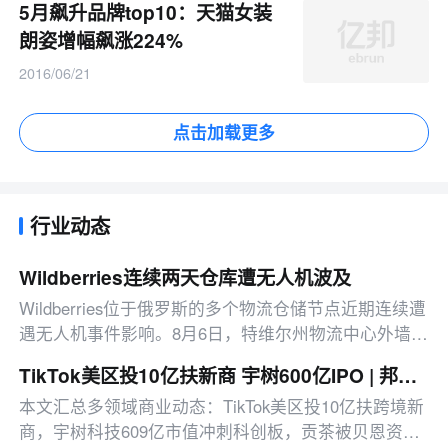
5月飙升品牌top10：天猫女装
朗姿增幅飙涨224%
2016/06/21
点击加载更多
行业动态
Wildberries连续两天仓库遭无人机波及
Wildberries位于俄罗斯的多个物流仓储节点近期连续遭
遇无人机事件影响。8月6日，特维尔州物流中心外墙因
无人机残骸波及出现轻微受损；8月7日，叶卡捷琳堡仓
TikTok美区投10亿扶新商 宇树600亿IPO | 邦小白日报
库屋顶落入3架无人机，引发多处火情
本文汇总多领域商业动态：TikTok美区投10亿扶跨境新
商，宇树科技609亿市值冲刺科创板，贡茶被贝恩资本