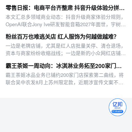
以42.9亿元收购，另有平台治理、消费赛道新动态等。
零售日报：电商平台齐整肃 抖音升级体验分拼多多打击虚假宣传
本文汇总多领域商业动态：抖音升级商家体验分规则，
OpenAI联合Jony Ive研发智能音箱2027年面世，宇树科
技IPO发行市值超600亿。
粉丝百万也难逃关店 红人服饰为何越做越难？
一边是老牌店铺，尤其是红人店批量关停、清仓退场，
资本与商家纷纷收缩战线；一边是新的小众网红店铺不
断涌现，依托新平台、新玩法快速收割短期流量红利。
霸王茶姬一周动向：冰淇淋业务拓至200家门店 苏州白兰花限定款将上市
一退一进，网红服饰电商的未来将走向何处？
霸王茶姬冰品业务已铺约200家门店探索第二曲线，将
联合吴中农发8月上苏州限定款，近期涉宣传文案不当
争议已收集反馈。