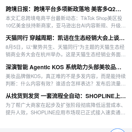
跨境日报：跨境平台多项新政落地 美客多Q2营收同比增50%
本文汇总跨境电商平台最新动态：TikTok Shop美区投
10亿美金扶持新商家，亚马逊出台AI内容新规、升级卖
家工具、推出配送优惠，多平台二季度业绩亮眼。
天猫同行 穿越周期：凯诘在生态经销大会上谈AI时代的进化
8月5日，以“聚势共生、天猫同行”为主题的天猫生态经
销商业务大会在杭州举办。这是天猫生态经销业务面向
经销商群体的一次系统亮相，也是天猫与生态经销商之
深演智能 Agentic KOS 系统助力头部美妆品牌 多智能体联动提升 300% 效果
间一次更深入的交流。
美妆品牌做KOS，真正难的不是多发内容，而是能持续
判断：什么内容有效？谁适合怎样表达？发布后流量应
该向哪里倾斜？
从找货到发货 一套流程全自动：SHOPLINE上新DSers 解锁跨境Dropshipping新玩法
为了帮广大商家在起步及扩张阶段彻底降低运营成本、
提升人效，SHOPLINE应用市场现已正式接入速卖通
/1688/ Alibaba官方合作伙伴——DSers！