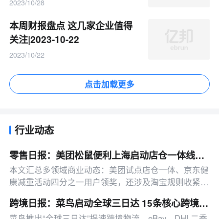
2023/10/28
本周财报盘点 这几家企业值得
关注|2023-10-22
2023/10/22
点击加载更多
行业动态
零售日报：美团松鼠便利上海启动店仓一体线下试点
本文汇总多领域商业动态：美团试点店仓一体、京东健
康减重活动四分之一用户领奖，还涉及淘宝规则收紧、
韩束缩减达播、字节明确不依赖AI蒸馏等热点。
跨境日报：菜鸟启动全球三日达 15条核心跨境线路实现72小时门到门
菜鸟推出“全球三日达”提速跨境物流，eBay、DHL二季