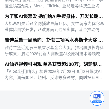
度业绩超预期，Meta、TikTok、亚马逊等科技企业均有
新业务布局。
为了和AI谈恋爱 她们给AI手搓身体、开发长期记忆系统 甚至发展到了“见家长”
人机恋相关话题全网播放量超14亿，女性玩家为优化恋
爱体验自学开发，从改界面到造AI实体，甚至推动情感
记忆系统等技术开源，还催生出“AI出轨入婚前协议”等
雅诗兰黛一周动向：斩获三项香水奥斯卡大奖 创新大赛聚焦AI与原料突破
新社会议题。
雅诗兰黛近期获三项香水基金会大奖，推出肌肤长寿科
研成果，启动2026创新大赛聚焦AI及原料技术等领域革
新。
AI仙界视频引围观 单条获赞超300万；胡楚靓AI工作台获110万点赞 | AIGC热门精选
「AIGC热门精选」梳理2026年7月28日-8月3日爆款AI
内容，涵盖国风、短剧、反诈等多题材，同时提及AI视
频真实性争议及AI工具落地玩法。