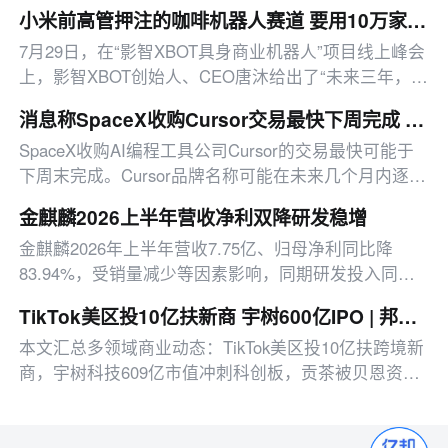
式宣布上市，标准版售价9.98万元，标准版+满配包售
小米前高管押注的咖啡机器人赛道 要用10万家门店PK瑞幸们？
价13.96万元。
7月29日，在“影智XBOT具身商业机器人”项目线上峰会
上，影智XBOT创始人、CEO唐沐给出了“未来三年，国
内将至少涌现10万家机器人咖啡小店”的预估，这一数
消息称SpaceX收购Cursor交易最快下周完成 新产品或启用Grok品牌
字是瑞幸与库迪国内在营门店数量总和的两倍。
SpaceX收购AI编程工具公司Cursor的交易最快可能于
下周末完成。Cursor品牌名称可能在未来几个月内逐步
退出，新产品或采用其他品牌名称。据悉
金麒麟2026上半年营收净利双降研发稳增
金麒麟2026年上半年营收7.75亿、归母净利同比降
83.94%，受销量减少等因素影响，同期研发投入同比
增5.24%，现金流逆势增长。
TikTok美区投10亿扶新商 宇树600亿IPO | 邦小白日报
本文汇总多领域商业动态：TikTok美区投10亿扶跨境新
商，宇树科技609亿市值冲刺科创板，贡茶被贝恩资本
以42.9亿元收购，另有平台治理、消费赛道新动态等。