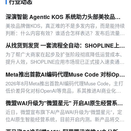
行业动态
深演智能 Agentic KOS 系统助力头部美妆品牌 多智能体联动提升 300% 效果
美妆品牌做KOS，真正难的不是多发内容，而是能持续
判断：什么内容有效？谁适合怎样表达？发布后流量应
该向哪里倾斜？
从找货到发货 一套流程全自动：SHOPLINE上新DSers 解锁跨境Dropshipping新玩法
为了帮广大商家在起步及扩张阶段彻底降低运营成本、
提升人效，SHOPLINE应用市场现已正式接入速卖通
/1688/ Alibaba官方合作伙伴——DSers！
Meta推出首款AI编码代理Muse Code 对标OpenAI Anthropic
2026年8月Meta推出首款AI编码代理Muse Code，主打
低价差异化对标OpenAI等竞品，系其推进AI商业化覆
盖算力成本的重要动作。
微盟WAI升级为"微盟星元" 开启AI原生经营系统内测
近日，微盟宣布旗下AI产品WAI升级为“微盟星元”，定
位AI原生智能经营系统，目前开启内测。新产品将交互
从传统图形界面转向自然语言（LUI）