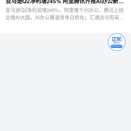
亚马逊Q2净利增245% 阿里腾讯齐推AI办公新品 | 邦小白产业周报
亚马逊Q2净利润增245%，阿里推千问办公、腾讯上线
企微AI大圆，AI办公赛道竞争白热化；汇通达与阳采集
团则用AI重塑零售与供应链，各显成效。
移动版
电脑版
APP