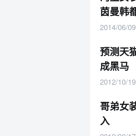
茵曼韩
2014/06/09
预测天
成黑马
2012/10/19
哥弟女
入