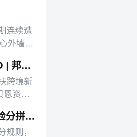
近期连续遭
中心外墙因
卡捷琳堡仓
TikTok美区投10亿扶新商 宇树600亿IPO | 邦小白日报
亿扶跨境新
贝恩资本
新动态等。
零售日报：电商平台齐整肃 抖音升级体验分拼多多打击虚假宣传
分规则，