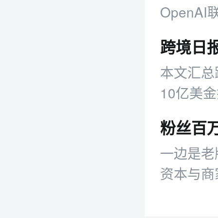
OpenA
技IPO发
本文汇总跨
10亿美
家工具、
粉丝百
一边是老
资本与商
断涌现，
一退一进