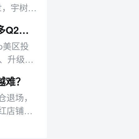
面世，宇树科
跨境日报：跨境平台多项新政落地 美客多Q2营收同比增50%
op美区投
规、升级卖
眼。
越难？
仓退场，
红店铺不
量红利。