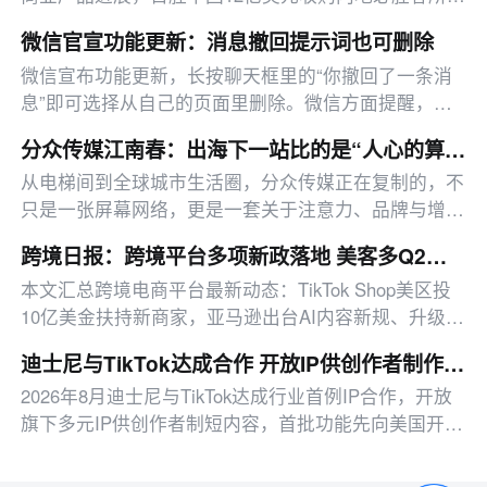
权，拉卡拉上半年净利同比增191.67%，另有影石拓
微信官宣功能更新：消息撤回提示词也可删除
店、咖啡机器人赛道布局、微信功能更新、快手818活
微信宣布功能更新，长按聊天框里的“你撤回了一条消
动启动等消息。
息”即可选择从自己的页面里删除。微信方面提醒，这
项功能只能删除自己页面的提示字，对方界面的提示字
分众传媒江南春：出海下一站比的是“人心的算法”
依然会存在
从电梯间到全球城市生活圈，分众传媒正在复制的，不
只是一张屏幕网络，更是一套关于注意力、品牌与增长
的经营逻辑。
跨境日报：跨境平台多项新政落地 美客多Q2营收同比增50%
本文汇总跨境电商平台最新动态：TikTok Shop美区投
10亿美金扶持新商家，亚马逊出台AI内容新规、升级卖
家工具、推出配送优惠，多平台二季度业绩亮眼。
迪士尼与TikTok达成合作 开放IP供创作者制作短视频
2026年8月迪士尼与TikTok达成行业首例IP合作，开放
旗下多元IP供创作者制短内容，首批功能先向美国开
放，有望助力其流媒体业务增长。