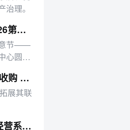
产治理。
十载创意启新篇 AI驱动增长破局——2026第十届麒麟国际创意节圆满落幕
创意节——
中心圆满
沃尔玛完成对流媒体广告平台Vibe.co的收购 对价为14亿美元
，以拓展其联
微盟WAI升级为"微盟星元" 开启AI原生经营系统内测