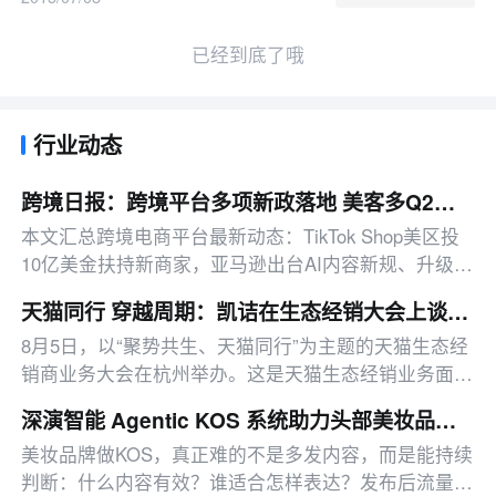
已经到底了哦
行业动态
跨境日报：跨境平台多项新政落地 美客多Q2营收同比增50%
本文汇总跨境电商平台最新动态：TikTok Shop美区投
10亿美金扶持新商家，亚马逊出台AI内容新规、升级卖
家工具、推出配送优惠，多平台二季度业绩亮眼。
天猫同行 穿越周期：凯诘在生态经销大会上谈AI时代的进化
8月5日，以“聚势共生、天猫同行”为主题的天猫生态经
销商业务大会在杭州举办。这是天猫生态经销业务面向
经销商群体的一次系统亮相，也是天猫与生态经销商之
深演智能 Agentic KOS 系统助力头部美妆品牌 多智能体联动提升 300% 效果
间一次更深入的交流。
美妆品牌做KOS，真正难的不是多发内容，而是能持续
判断：什么内容有效？谁适合怎样表达？发布后流量应