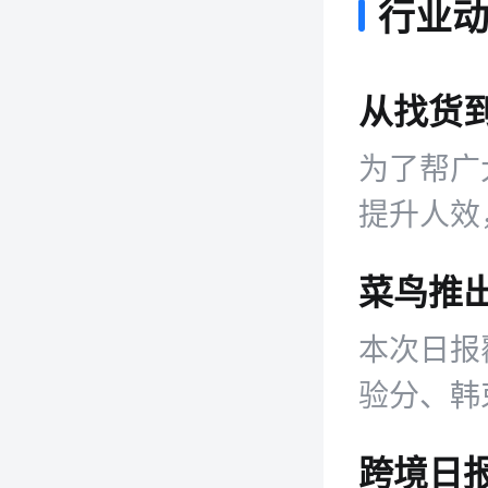
行业
为了帮广
提升人效
/1688/
本次日报
验分、韩束
亿融资等