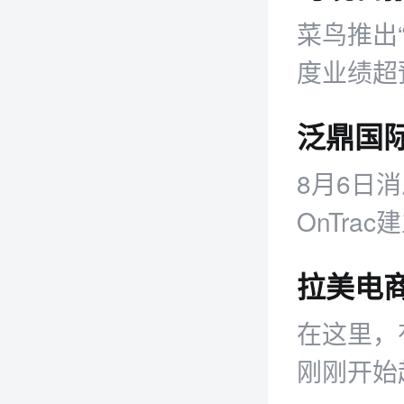
菜鸟推出
度业绩超预
新业务布
8月6日
OnTr
业务，旨
障。
在这里，
刚刚开始