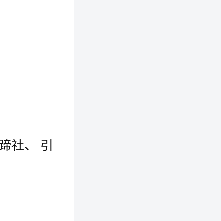
马蹄社、 引