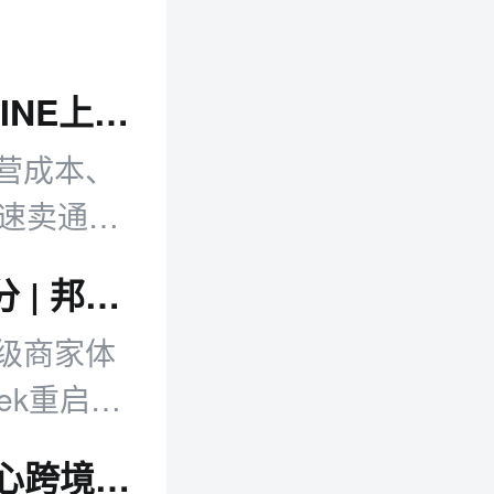
从找货到发货 一套流程全自动：SHOPLINE上新DSers 解锁跨境Dropshipping新玩法
营成本、
入速卖通
菜鸟推出全球三日达 抖音升级商家体验分 | 邦小白日报
级商家体
ek重启50
跨境日报：菜鸟启动全球三日达 15条核心跨境线路实现72小时门到门