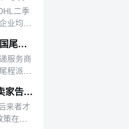
DHL二季
技企业均有
泛鼎国际与OnTrac达成战略合作 深化美国尾程派送能力
快递服务商
场尾程派送
流履约保
拉美电商进入新赛点：平台“七雄争霸” 卖家告别“快钱”时代
后来者才
政策在收