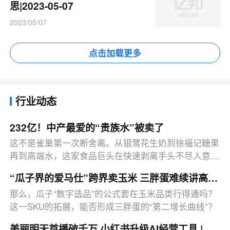
思|2023-05-07
2023/05/07
点击加载更多
行业动态
232亿！中产最爱的“贵族水”被卖了
这不是雀巢第一次断舍离。从银鹭花生奶到徐福记糖果
再到高端水，这家食品巨头在快速剥离手头不尽人意的
资产。巴黎水的命运转折，可以被视为全球高端饮品市
“瓜子界的爱马仕”跨界卖玉米 三胖蛋难续讲高端故事？
场去魅的一则信号。
那么，瓜子“数字选品”的公式套在玉米品类行得通吗？
这一SKU的拓展，能否形成三胖蛋的“第二增长曲线”？
美丽明天首播破千万 小红书升级AI经营工具 | 邦小白零售周报