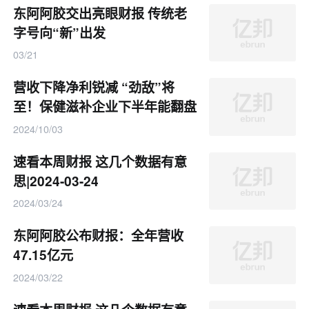
东阿阿胶交出亮眼财报 传统老
字号向“新”出发
03/21
营收下降净利锐减 “劲敌”将
至！保健滋补企业下半年能翻盘
吗？
2024/10/03
速看本周财报 这几个数据有意
思|2024-03-24
2024/03/24
东阿阿胶公布财报：全年营收
47.15亿元
2024/03/22