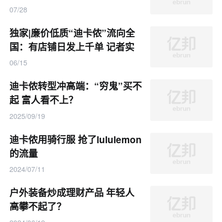
07/28
独家|廉价低质“迪卡侬”流向全
国：有店铺日发上千单 记者实
探货仓已被查封
06/15
迪卡侬转型冲高端：“穷鬼”买不
起 富人看不上？
2025/09/19
迪卡侬用骑行服 抢了lululemon
的流量
2024/07/11
户外装备炒成理财产品 年轻人
高攀不起了？