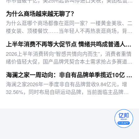
市市值破千亿，美25州起诉叫停进口关税，美团松鼠便
利试水店仓一体，小红书加码本地生活类目。
为什么商场越来越无聊了？
为什么逛哪个商场都像在逛同一家？一楼黄金美妆、二
楼女装、顶楼餐饮……当年轻人不再热衷逛商场，背后
究竟是商场在慢慢变得无趣，还是大众的诉求早已改
上半年消费不再等大促节点 情绪共鸣成普通人下单核心动因
变？传统商场又该如何留住这些年轻人？
2026上半年消费转向“智感共情向内而生”，消费者重情
绪价值轻大促，国产品牌凭契合本土需求抢占多赛道头
部，AI陪伴等赛道仍存增长空间。
海澜之家一周动向：非自有品牌单季揽近10亿 存货减值拖累达4.95亿
海澜之家2026年一季度非自有品牌营收9.84亿元，增
32.56%，同时布局自研运动品牌，当前面临主品牌收
缩、4.95亿存货减值的转型阵痛。