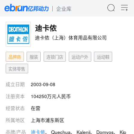
企业库
迪卡侬
迪卡侬（上海）体育用品有限公司
品牌商
服装
连锁门店
运动户外
运动鞋
实体零售
成立日期
2003-09-08
注册资本
104250万元人民币
经营状态
在营
所属地区
上海市浦东新区
品牌/产品
迪卡侬
、 Quechua、 Kalenji、 Domyos、 Kip