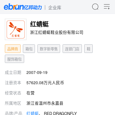
企业库
红蜻蜓
浙江红蜻蜓鞋业股份有限公司
品牌商
箱包
数字新零售
连锁门店
鞋
服饰箱包
成立日期
2007-09-19
注册资本
57620.08万元人民币
经营状态
在营
所属地区
浙江省温州市永嘉县
品牌/产品
红蜻蜓
、 RED DRAGONFLY