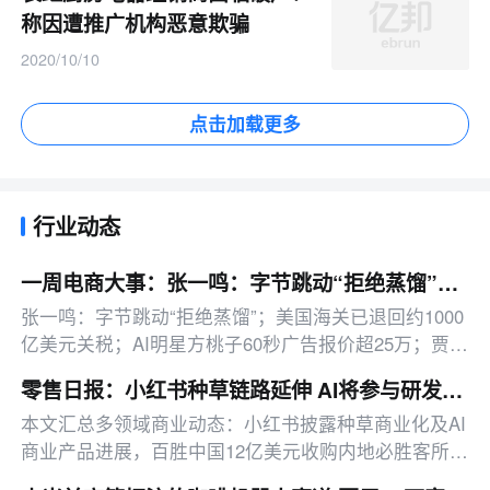
称因遭推广机构恶意欺骗
2020/10/10
点击加载更多
行业动态
一周电商大事：张一鸣：字节跳动“拒绝蒸馏”；美国海关已退回约1000亿美元关税
张一鸣：字节跳动“拒绝蒸馏”；美国海关已退回约1000
亿美元关税；AI明星方桃子60秒广告报价超25万；贾国
龙推新品牌天边羊多
零售日报：小红书种草链路延伸 AI将参与研发投放决策
本文汇总多领域商业动态：小红书披露种草商业化及AI
商业产品进展，百胜中国12亿美元收购内地必胜客所有
权，拉卡拉上半年净利同比增191.67%，另有影石拓