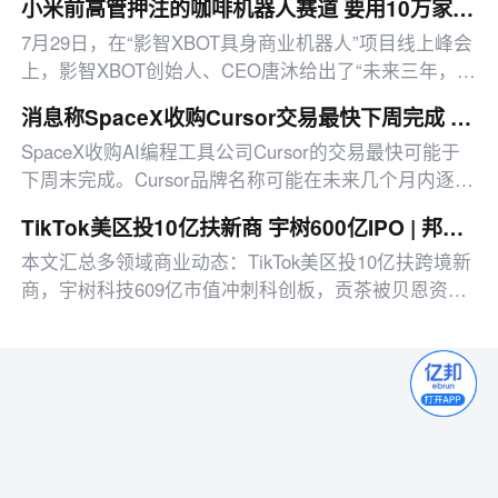
小米前高管押注的咖啡机器人赛道 要用10万家门店PK瑞幸们？
店、咖啡机器人赛道布局、微信功能更新、快手818活
7月29日，在“影智XBOT具身商业机器人”项目线上峰会
动启动等消息。
上，影智XBOT创始人、CEO唐沐给出了“未来三年，国
内将至少涌现10万家机器人咖啡小店”的预估，这一数
消息称SpaceX收购Cursor交易最快下周完成 新产品或启用Grok品牌
字是瑞幸与库迪国内在营门店数量总和的两倍。
SpaceX收购AI编程工具公司Cursor的交易最快可能于
下周末完成。Cursor品牌名称可能在未来几个月内逐步
退出，新产品或采用其他品牌名称。据悉
TikTok美区投10亿扶新商 宇树600亿IPO | 邦小白日报
本文汇总多领域商业动态：TikTok美区投10亿扶跨境新
商，宇树科技609亿市值冲刺科创板，贡茶被贝恩资本
以42.9亿元收购，另有平台治理、消费赛道新动态等。