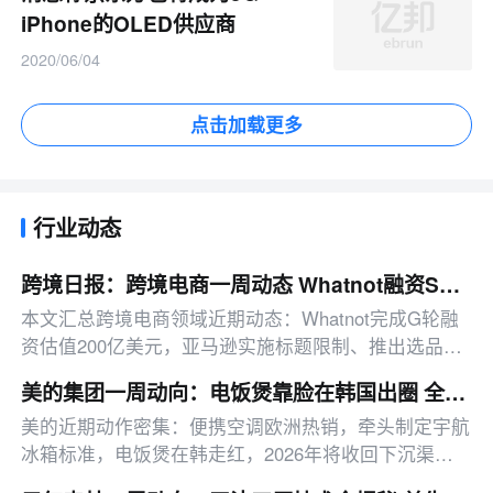
iPhone的OLED供应商
2020/06/04
点击加载更多
行业动态
跨境日报：跨境电商一周动态 Whatnot融资SHEIN开放英国入驻
本文汇总跨境电商领域近期动态：Whatnot完成G轮融
资估值200亿美元，亚马逊实施标题限制、推出选品模
拟器，SHEIN开放英国商家入驻、越南仓储布局受阻，
美的集团一周动向：电饭煲靠脸在韩国出圈 全面回收下沉渠道管理权
多家平台更新运营规则。
美的近期动作密集：便携空调欧洲热销，牵头制定宇航
冰箱标准，电饭煲在韩走红，2026年将收回下沉渠道
管理权