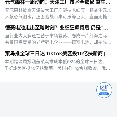
元气森林一周动向：天津工厂技术全揭秘 益生元赛道正面迎战可乐百事
元气森林披露天津最大工厂产能技术细节，将益生元加
入核心气泡水，正面迎战百事可乐等巨头，直面无糖碳
酸认知普及挑战。
德赛电池走出至暗时刻？业绩狂飙背后 仍是“高级组装厂”
当行业内大多还在苦于市场复苏、卷成一片红海之际，
有着国资背景的老牌锂电企业——德赛电池，却抢先扔
出了一份足以让市场瞩目的中报预告。
菜鸟推全球三日达 TikTok美区投10亿扶新商 | 邦小白跨境周报
本期跨境周报涵盖菜鸟推成本低58%的全球三日达、
TikTok美区投10亿扶新商、美国eFiling合规收紧、俄电
商平台仓遇袭等多领域行业动态，汇总平台政策与市场
趋势。