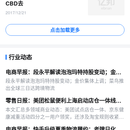
CBD去
2017/12/21
点击加载更多
行业动态
电商早报：段永平解读泡泡玛特持股变动；金价集体上调；菜鸟推出全球三日达跨境物流
段永平解读泡泡玛特持股变动；金价集体上调；菜鸟推
出全球三日达跨境物流
零售日报：美团松鼠便利上海启动店仓一体线下试点
本文汇总多领域商业动态：美团试点店仓一体、京东健
康减重活动四分之一用户领奖，还涉及淘宝规则收紧、
韩束缩减达播、字节明确不依赖AI蒸馏等热点。
电商早报：快手升级夏季物流履约；老牌日化上海雪花膏母公司破产