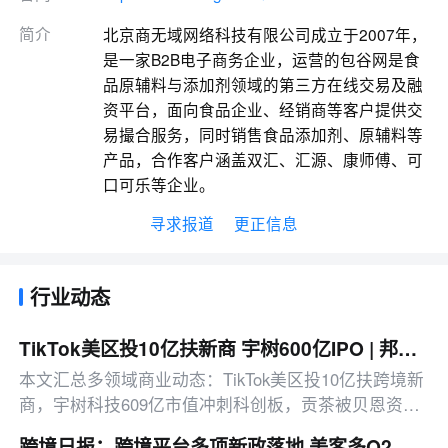
简介
北京商无域网络科技有限公司成立于2007年，
是一家B2B电子商务企业，运营的包谷网是食
品原辅料与添加剂领域的第三方在线交易及融
资平台，面向食品企业、经销商等客户提供交
易撮合服务，同时销售食品添加剂、原辅料等
产品，合作客户涵盖双汇、汇源、康师傅、可
口可乐等企业。
寻求报道
更正信息
行业动态
TikTok美区投10亿扶新商 宇树600亿IPO | 邦小白日报
本文汇总多领域商业动态：TikTok美区投10亿扶跨境新
商，宇树科技609亿市值冲刺科创板，贡茶被贝恩资本
以42.9亿元收购，另有平台治理、消费赛道新动态等。
跨境日报：跨境平台多项新政落地 美客多Q2营收同比增50%