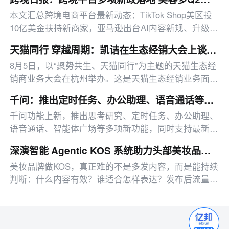
本文汇总跨境电商平台最新动态：TikTok Shop美区投
10亿美金扶持新商家，亚马逊出台AI内容新规、升级卖
家工具、推出配送优惠，多平台二季度业绩亮眼。
天猫同行 穿越周期：凯诘在生态经销大会上谈AI时代的进化
8月5日，以“聚势共生、天猫同行”为主题的天猫生态经
销商业务大会在杭州举办。这是天猫生态经销业务面向
经销商群体的一次系统亮相，也是天猫与生态经销商之
千问：推出定时任务、办公助理、语音通话等多项新功能
间一次更深入的交流。
千问功能上新，推出思考研究、定时任务、办公助理、
语音通话、智能体广场等多项新功能，同时支持最新旗
舰模型Qwen3.8-MAX。
深演智能 Agentic KOS 系统助力头部美妆品牌 多智能体联动提升 300% 效果
美妆品牌做KOS，真正难的不是多发内容，而是能持续
判断：什么内容有效？谁适合怎样表达？发布后流量应
该向哪里倾斜？