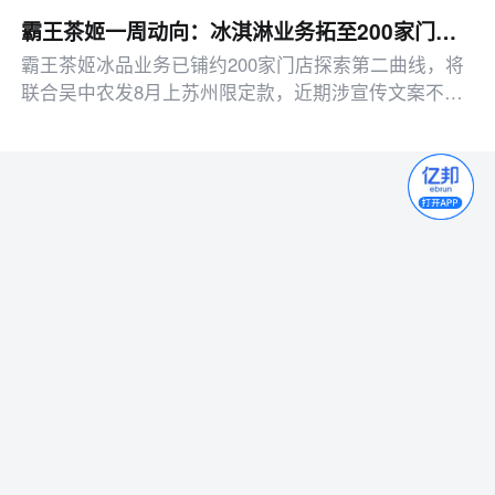
断涌现，依托新平台、新玩法快速收割短期流量红利。
霸王茶姬一周动向：冰淇淋业务拓至200家门店 苏州白兰花限定款将上市
一退一进，网红服饰电商的未来将走向何处？
霸王茶姬冰品业务已铺约200家门店探索第二曲线，将
联合吴中农发8月上苏州限定款，近期涉宣传文案不当
争议已收集反馈。
移动版
电脑版
APP