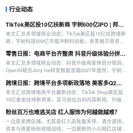
行业动态
TikTok美区投10亿扶新商 宇树600亿IPO | 邦小白日报
本文汇总多领域商业动态：TikTok美区投10亿扶跨境新
商，宇树科技609亿市值冲刺科创板，贡茶被贝恩资本
以42.9亿元收购，另有平台治理、消费赛道新动态等。
零售日报：电商平台齐整肃 抖音升级体验分拼多多打击虚假宣传
本文汇总多领域商业动态：抖音升级商家体验分规则，
OpenAI联合Jony Ive研发智能音箱2027年面世，宇树科
技IPO发行市值超600亿。
跨境日报：跨境平台多项新政落地 美客多Q2营收同比增50%
本文汇总跨境电商平台最新动态：TikTok Shop美区投
10亿美金扶持新商家，亚马逊出台AI内容新规、升级卖
家工具、推出配送优惠，多平台二季度业绩亮眼。
粉丝百万也难逃关店 红人服饰为何越做越难？
一边是老牌店铺，尤其是红人店批量关停、清仓退场，
资本与商家纷纷收缩战线；一边是新的小众网红店铺不