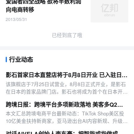
爱国者四全战略 欲将半数利润
向电商转移
2013/05/31
已经到底了哦
行业动态
影石首家日本直营店将于8月8日开业 已入驻日本约1500家线下零售渠道
该旗舰店于7月25日试营业，8月8日正式开业，是影石
在日本的首家品牌门店。影石也将成为首个在日本开设
直营旗舰店的中国影像品牌。
跨境日报：跨境平台多项新政落地 美客多Q2营收同比增50%
本文汇总跨境电商平台最新动态：TikTok Shop美区投
10亿美金扶持新商家，亚马逊出台AI内容新规、升级卖
家工具、推出配送优惠，多平台二季度业绩亮眼。
对话AIVELA创始人李东豪：把智能戒指做成一件“会关心人”的饰品