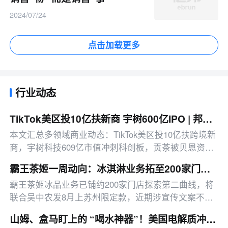
2024/07/24
点击加载更多
行业动态
TikTok美区投10亿扶新商 宇树600亿IPO | 邦小白日报
本文汇总多领域商业动态：TikTok美区投10亿扶跨境新
商，宇树科技609亿市值冲刺科创板，贡茶被贝恩资本
以42.9亿元收购，另有平台治理、消费赛道新动态等。
霸王茶姬一周动向：冰淇淋业务拓至200家门店 苏州白兰花限定款将上市
霸王茶姬冰品业务已铺约200家门店探索第二曲线，将
联合吴中农发8月上苏州限定款，近期涉宣传文案不当
争议已收集反馈。
山姆、盒马盯上的 “喝水神器”！美国电解质冲剂“黑马” 悄悄卖了68亿