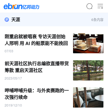
天涯
6条内容
刚重启就被唱衰 专访天涯创始
人邢明 用 AI 的船票能不能挽回
一个时代的旧船
07/03
前天涯社区执行总编欲直播带货
筹款 重启天涯社区
2023/05/17
呷哺呷哺升级：与外卖赛跑的一
次强行续命
2019/12/10