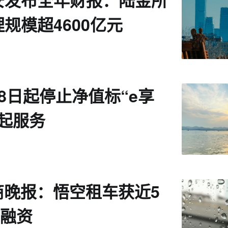
安发布全年财报：陆金所
规模超4600亿元
8日起停止净值标“e享
起服务
电商晚报：悟空租车获近5
轮融资