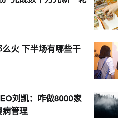
那么火 下半场有哪些干
？
EO刘凯：咋做8000家
慢病管理