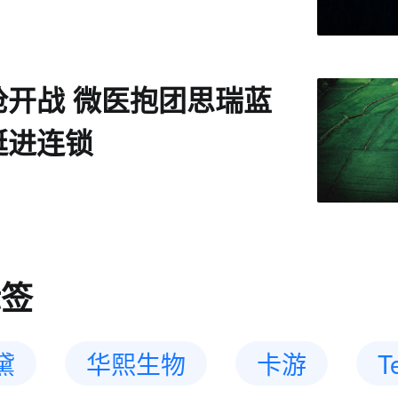
抢开战 微医抱团思瑞蓝
挺进连锁
标签
黛
华熙生物
卡游
T