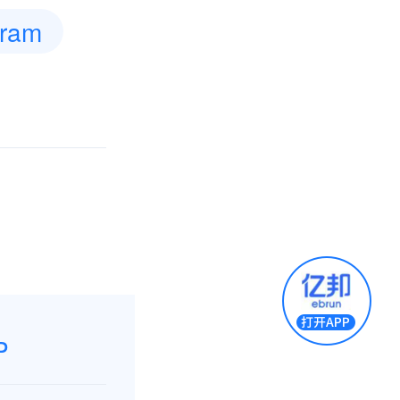
gram
P