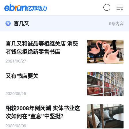
言几又
5条内容
言几又和诚品等相继关店 消费
者钱包拒绝新零售书店
2021/06/27
又有书店要关
2020/05/15
相较2008年倒闭潮 实体书业这
次如何在“窒息”中坚挺？
2020/02/09