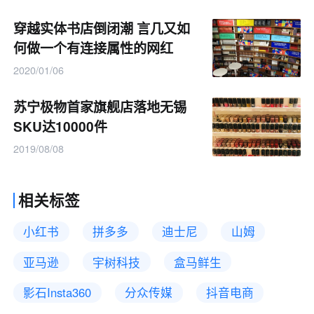
穿越实体书店倒闭潮 言几又如
何做一个有连接属性的网红
2020/01/06
苏宁极物首家旗舰店落地无锡
SKU达10000件
2019/08/08
相关标签
小红书
拼多多
迪士尼
山姆
亚马逊
宇树科技
盒马鲜生
影石Insta360
分众传媒
抖音电商