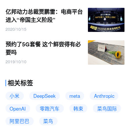
亿邦动力总裁贾鹏雷：电商平台
进入“帝国主义阶段”
2020/10/15
预约了5G套餐 这个鲜尝得有必
要吗
2019/10/10
相关标签
小米
DeepSeek
meta
Anthropic
OpenAI
零跑汽车
韩束
菜鸟国际
阿里巴巴
菜鸟