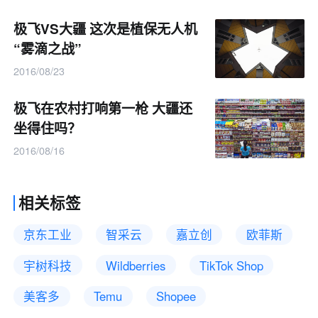
极飞VS大疆 这次是植保无人机
“雾滴之战”
2016/08/23
极飞在农村打响第一枪 大疆还
坐得住吗？
2016/08/16
相关标签
京东工业
智采云
嘉立创
欧菲斯
宇树科技
Wildberries
TikTok Shop
美客多
Temu
Shopee