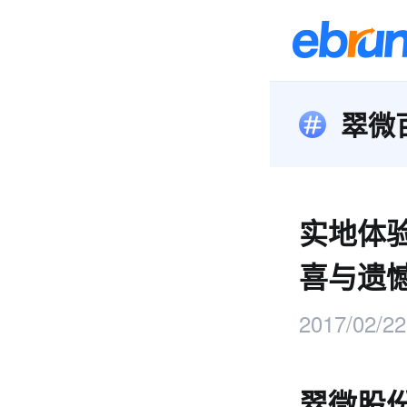
翠微
实地体
喜与遗
2017/02/22
翠微股份