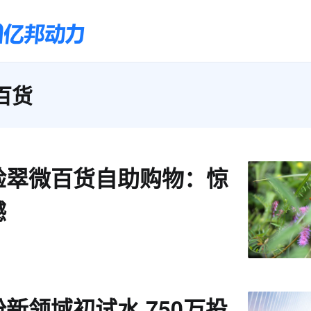
百货
验翠微百货自助购物：惊
憾
新领域初试水 750万投