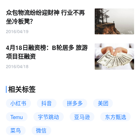
众包物流纷纷迎财神 行业不再
坐冷板凳？
2016/04/19
4月18日融资榜：B轮居多 旅游
项目狂融资
2016/04/18
相关标签
小红书
抖音
拼多多
美团
Temu
字节跳动
亚马逊
东方甄选
菜鸟
微信