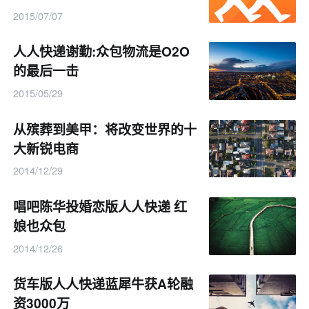
2015/07/07
人人快递谢勤:众包物流是O2O
的最后一击
2015/05/29
从殡葬到美甲：将改变世界的十
大新锐电商
2014/12/29
唱吧陈华投婚恋版人人快递 红
娘也众包
2014/12/26
货车版人人快递蓝犀牛获A轮融
资3000万