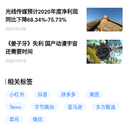
光线传媒预计2020年度净利润
同比下降68.34%-75.73%
2021/01/29
《姜子牙》失利 国产动漫宇宙
还需要时间
2020/10/12
相关标签
小红书
抖音
拼多多
美团
Temu
字节跳动
亚马逊
东方甄选
菜鸟
微信