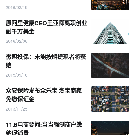
2016/02/19
原阿里健康CEO王亚卿离职创业
融千万美金
2016/02/06
微盟投保：未能按期提现者将获
赔
2015/09/16
众安保险发布众乐宝 淘宝商家
免缴保证金
2013/11/25
11.6电商要闻:当当强制商户缴
纳促销费