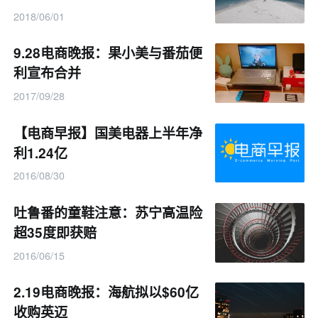
2018/06/01
9.28电商晚报：果小美与番茄便
利宣布合并
2017/09/28
【电商早报】国美电器上半年净
利1.24亿
2016/08/30
吐鲁番的童鞋注意：苏宁高温险
超35度即获赔
2016/06/15
2.19电商晚报：海航拟以$60亿
收购英迈