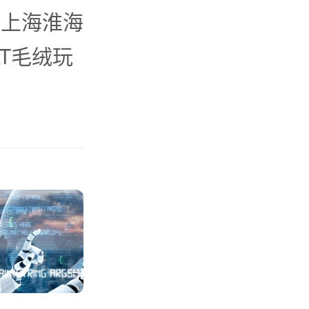
入上海淮海
AT毛绒玩