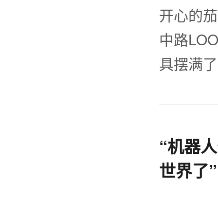
开心的茄
中路LOO
具摆满了
“机器
世界了
来有感