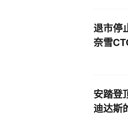
退市停
奈雪C
点
安踏登
迪达斯