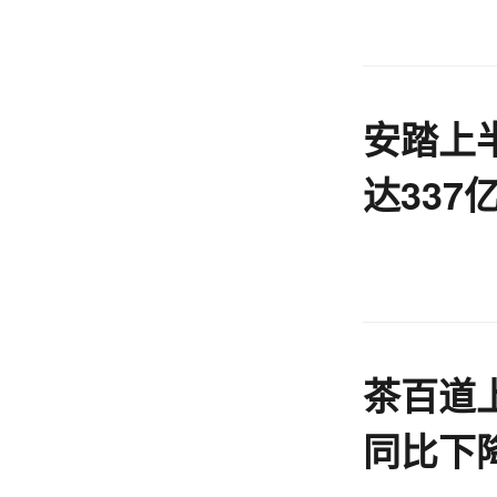
安踏上半
达337
万
茶百道上
同比下降