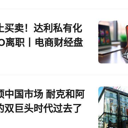
止买卖！达利私有化
TO离职丨电商财经盘
顶中国市场 耐克和阿
的双巨头时代过去了