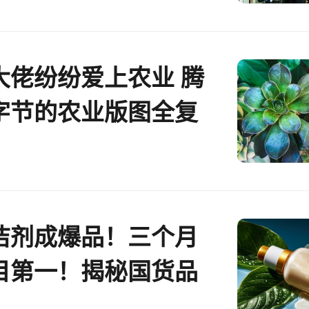
大佬纷纷爱上农业 腾
字节的农业版图全复
洁剂成爆品！三个月
目第一！揭秘国货品
kTok上的成功秘诀