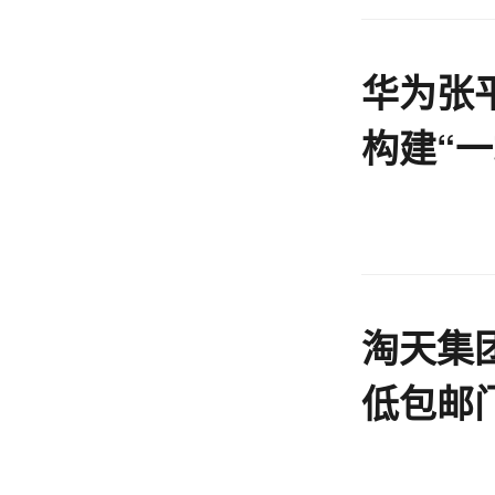
华为张
构建“
淘天集
低包邮