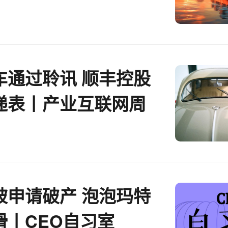
车通过聆讯 顺丰控股
递表丨产业互联网周
被申请破产 泡泡玛特
滑丨CEO自习室