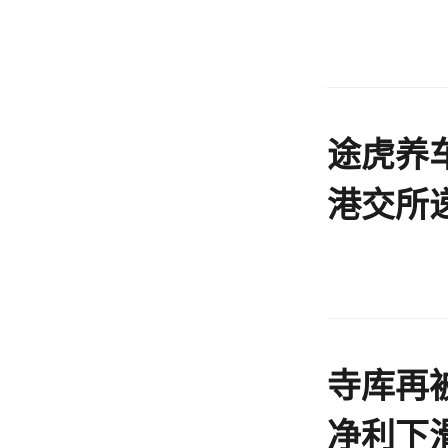
途虎养
港交所
报
寺库再
净利下