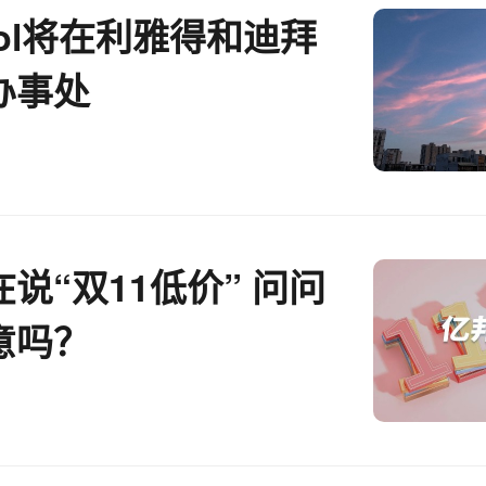
dyol将在利雅得和迪拜
办事处
说“双11低价” 问问
意吗？