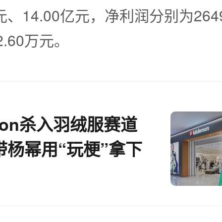
亿元、14.00亿元，净利润分别为2649
2.60万元。
lemon杀入羽绒服赛道
带杨幂用“玩梗”拿下
丨电商“超品日”月报