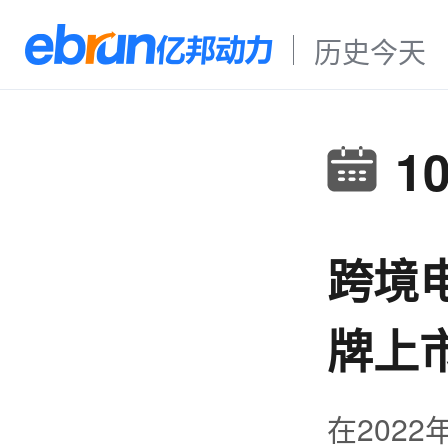
历史今天
1
跨境
牌上市
在202