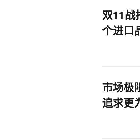
双11战
个进口
市场极
追求更