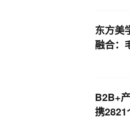
东方美
融合：
路
B2B+
携282
跃迁