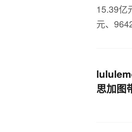
15.39
元、964
lulu
思加图
年轻人