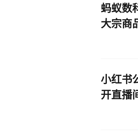
蚂蚁数
大宗商
小红书
开直播