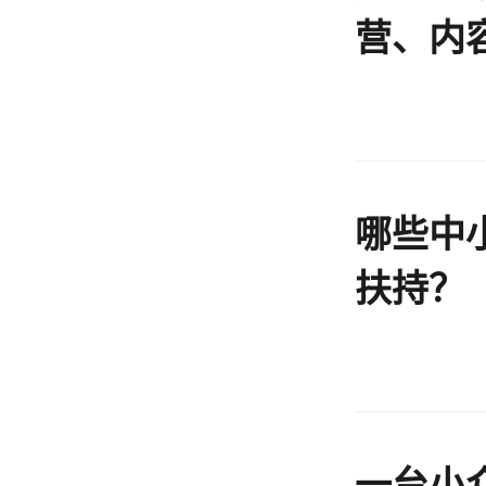
营、内
如何贯
哪些中
扶持？
一台小