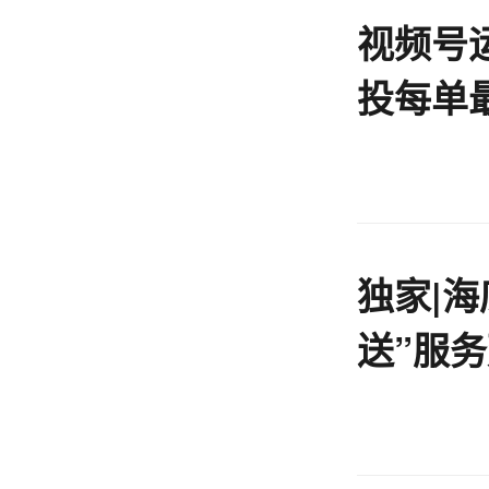
视频号
投每单最
创
独家|海
送”服