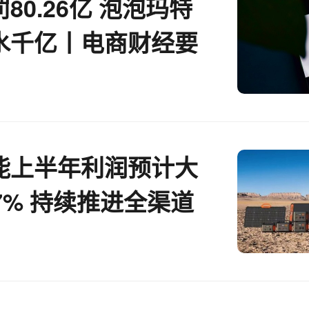
80.26亿 泡泡玛特
水千亿丨电商财经要
能上半年利润预计大
7% 持续推进全渠道
略