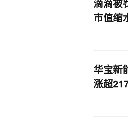
滴滴被罚
市值缩
闻
华宝新
涨超21
运营战