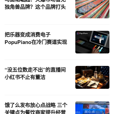
独角兽品牌？这个品牌打头
阵杀出重围！丨亿邦超品洞
察
把乐器变成消费电子
PopuPiano在冷门赛道实现
破圈之旅
“没五位数走不出”的直播间
小红书不止有董洁
饿了么发布放心点战略 三个
关键点为餐饮商家提升经营