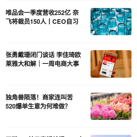
唯品会一季度营收252亿 奈
飞将裁员150人丨CEO自习
室
张勇戴珊闭门谈话 李佳琦欧
莱雅大和解｜一周电商大事
独角兽陨落！商家连叫苦
520爆单生意为何难做？